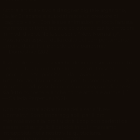
Attore, artista visivo e designer digitale argentino,
Javier Errecarte si autodefinisce un creatore di
"capricci visivi". Con le sue animazioni in loop, l'artista
manifesta critiche incisive ed esteriorizza le emozioni
in modi diversi. Nella sua serie "New Normality",
mostra vari aspetti della realtà del comportamento
umano durante il periodo della pandemia.
—
Domestika
(
2021
)
Il suo stile artistico si racchiude in una sorta di rifiuto
della realtà, al punto che lui stesso definisce le sue
opere come "capricci" e "urla". Javier è un artista a
tutto tondo, il cui unico scopo è trasmettere emozioni
in tutti i modi possibili: non è un caso, quindi, che si
sia fatto conoscere anche come attore e autore. [...]
—
Galleria Perpetua
(2021)
Non ne ho mai abbastanza della serie "New
Normality". Sono impareggiabili per il loro
minimalismo e la loro fluidità. Loop così perfetti da
essere indistinguibili dai cicli in cui rimaniamo
intrappolati nella nostra vita quotidiana.
—
Anand Venkateswaran
(2021)