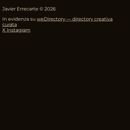
Javier Errecarte © 2026
Collezionista e curatore di Metapurse.
In evidenza su
weDirectory — directory creativa
curata
X
Instagram