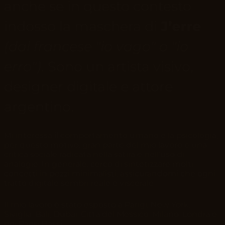
anche se in questo contesto
indosso la maschera di
J’erre
(dal francese "io vago" o "io
erro")
. Sono un artista visivo,
designer digitale e attore
argentino.
Mi interessa il comportamento umano e la psicologia;
per questo motivo, gran parte del mio lavoro è una
critica sociale radicata nella satira e nell'uso di
analogie. In generale, cerco di sintetizzare molti
concetti in pezzi minimalisti, assicurandomi che ogni
tratto digitale sembri reale e viscerale.
Il mio lavoro
è stato esposto a Parigi, New York,
Siviglia, Bali, Dubai, Città del Messico, Milano, Londra e
nei Paesi Bassi
.