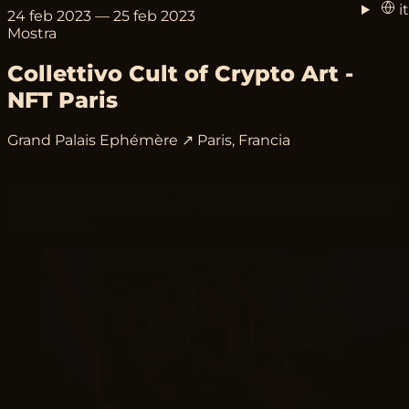
it
24 feb 2023
— 25 feb 2023
Mostra
Collettivo Cult of Crypto Art -
NFT Paris
Grand Palais Ephémère ↗
Paris, Francia
Esposizione del collettivo Cult Crypto Art alla quale ho
collaborato con il mio dipinto digitale Desencuentro
Social Club.