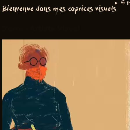
fr
Bienvenue dans mes
caprices visuels
J'erre - Artiste Visuel
Allez
→